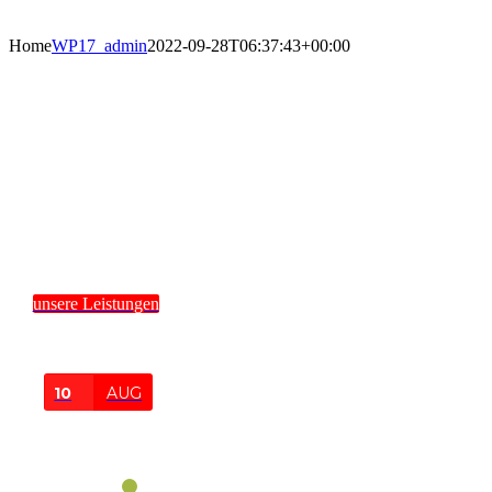
Home
WP17_admin
2022-09-28T06:37:43+00:00
Organisation und die
Durchführung
der medizinischen Betreuung
an Ihren Veranstaltungen
unsere Leistungen
10
AUG
DAILY
EACH 3
DAYS