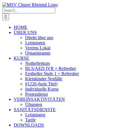
Skip
to
Search
content
for:
HOME
ÜBER UNS
Direkt über uns
Leistungen
Vereins Lokal
Organigramm
KURSE
Nothelferkurs
BLS/AED IVR + Refresher
Ersthelfer Stufe 1 + Refresher
Kleinkinder Notfälle
#1226 (kein Titel)
Individuelle Kurse
Postendienst
VEREINSAKTIVITÄTEN
Übungen
SANITÄTSDIENSTE
Leistungen
Tarife
DOWNLOADS